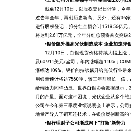
•‍上市公司分红金额今年有望首破2.6万亿
截至12月10日，以股权登记日计算，今年
过去年全年，再创历史新高。另外，还有36家
进行股权登记，拟分红金额合计1518.56
将达到2.61万亿元，全年分红总额将首次突破2
•‍银价飙升推高光伏制造成本 企业加速降
12月10日，白银现货价格持续大幅上涨
及60.911美元/盎司，年内涨幅超110%；C
涨幅达109%。银价的持续飙升给光伏行业带
用银量预计将达7560吨，较三年前增长一倍
给端压力同样凸显。世界白银协会数据显示，20
月的产量。面对这种困境，光伏企业从多个维
公司在今年第三季度业绩说明会上表示，公司
地量产导入了铜互连技术，在银价屡创新高的
•‍银行理财子公司渐成网下“打新”新势力