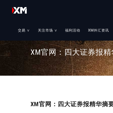
交易 ∨
关注市场 ∨
福利活动
XM外汇资讯
账户
教育课程
≡
账户类型
≡
XM官网：四大证券报精华
析
交易市场
交易工具
≡
外汇交易
≡
我们的服务
≡
股票衍生物
交易平台
≡
大宗商品
贵金属
XM官网：四大证券报精华摘要
股票