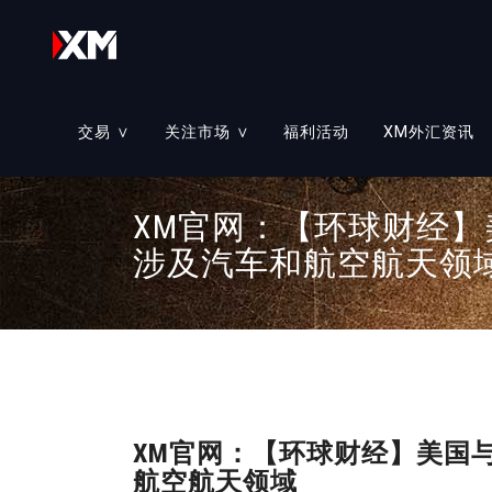
交易 ∨
关注市场 ∨
福利活动
XM外汇资讯
账户
教育课程
≡
账户类型
≡
XM官网：【环球财经
涉及汽车和航空航天领
析
交易市场
交易工具
≡
外汇交易
≡
我们的服务
≡
股票衍生物
交易平台
≡
大宗商品
贵金属
XM官网：【环球财经】美国
股票
航空航天领域