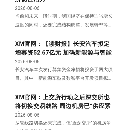
2026-08-06
当前和未来一段时期，我国经济在保持适当增长
速度的同时，还要完成结构调整、发展转型等一
系列重要任务，解决好发展不平衡、不充分的问
题。必须紧盯经济循环中的薄弱环节，打通生
XM官网：【读财报】长安汽车拟定
产、分配、流通、消费全链条的卡点。
增募资52.67亿元 加码新能源与智能
化
2026-08-06
长安汽车本次发行募集资金净额将投资于两大项
目。其中，新能源车型及数智平台开发项目拟投
入42.17亿元，该项目总投资超90亿元，涵盖12
款新能源车型的开发，以及天枢智能驾驶和智能
XM官网：上交所行动之后深交所也
座舱平台的研发。
将切换交易线路 周边机房已“供应紧
张”
2026-08-06
尽管线路切换还未完成，但“近深交所”的机房争