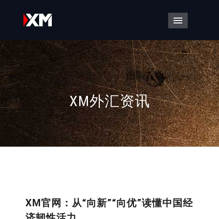
导航菜单
XM外汇资讯
XM官网：从“向新”“向优”读懂中国经
济韧性活力